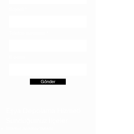
Soyadı
Telefon numarası
E-posta
Gönder
Eşya Depolama Hizmeti
Sunduğumuz İlçeler
İstanbul Anadolu Yakası: