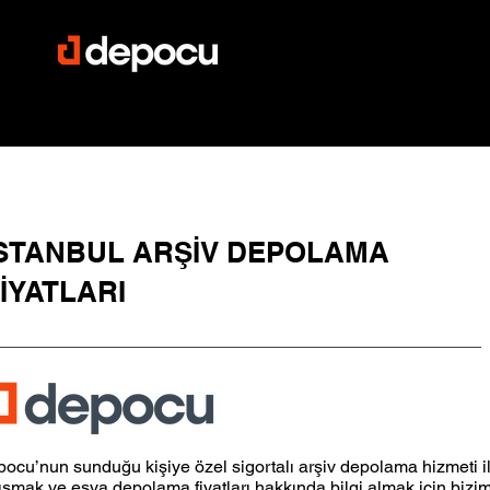
İSTANBUL ARŞİV DEPOLAMA
İYATLARI
ocu’nun sunduğu kişiye özel sigortalı arşiv depolama hizmeti i
ışmak ve eşya depolama fiyatları hakkında bilgi almak için bizi