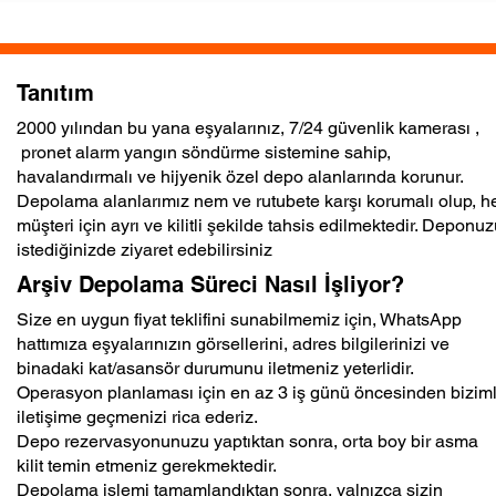
Tanıtım
2000 yılından bu yana eşyalarınız, 7/24 güvenlik kamerası ,
pronet alarm yangın söndürme sistemine sahip,
havalandırmalı ve hijyenik özel depo alanlarında korunur.
Depolama alanlarımız nem ve rutubete karşı korumalı olup, h
müşteri için ayrı ve kilitli şekilde tahsis edilmektedir. Deponuz
istediğinizde ziyaret edebilirsiniz
Arşiv Depolama Süreci Nasıl İşliyor?
Size en uygun fiyat teklifini sunabilmemiz için, WhatsApp
hattımıza eşyalarınızın görsellerini, adres bilgilerinizi ve
binadaki kat/asansör durumunu iletmeniz yeterlidir.
Operasyon planlaması için en az 3 iş günü öncesinden bizim
iletişime geçmenizi rica ederiz.
Depo rezervasyonunuzu yaptıktan sonra, orta boy bir asma
kilit temin etmeniz gerekmektedir.
Depolama işlemi tamamlandıktan sonra, yalnızca sizin