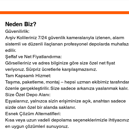
Neden Biz?
Güvenilirlik:
Arşiv Kolileriniz 7/24 güvenlik kameralarıyla izlenen, alarm
sistemli ve düzenli ilaçlanan profesyonel depolarda muhafaz
edilir.
er
Şeffaf ve Net Fiyatlandırma:
u
Görselleriniz ve adres bilginize göre size özel net fiyat
veriyoruz. Sürpriz ücretlerle karşılaşmazsınız.
Tam Kapsamlı Hizmet:
Taşıma, paketleme, montaj – hepsi uzman ekibimiz tarafında
özenle gerçekleştirilir. Size sadece arkanıza yaslanmak kalır.
Size Özel Depo Alanı:
Eşyalarınız, yalnızca sizin erişiminize açık, anahtarı sadece
le
sizde olan özel bir alanda saklanır.
Esnek Çözüm Alternatifleri:
Kısa veya uzun vadeli depolama seçeneklerimizle ihtiyacını
en uygun çözümleri sunuyoruz.