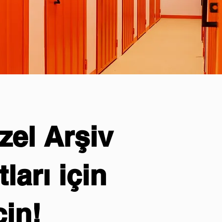
el Arşiv
ları için
çin!