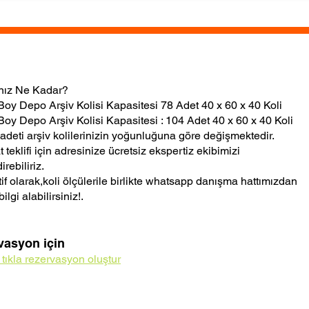
ınız Ne Kadar?
oy Depo Arşiv Kolisi Kapasitesi 78 Adet 40 x 60 x 40 Koli
oy Depo Arşiv Kolisi Kapasitesi : 104 Adet 40 x 60 x 40 Koli
adeti arşiv kolilerinizin yoğunluğuna göre değişmektedir.
t teklifi için adresinize ücretsiz ekspertiz ekibimizi
rebiliriz.
tif olarak,koli ölçülerile birlikte whatsapp danışma hattımızdan
bilgi alabilirsiniz!.
vasyon için
n tıkla rezervasyon oluştur