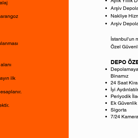
Aylık Yıllık
alaj
Arşiv Depo
Nakliye Hiz
marangoz
Arşiv Depola
İstanbul'un 
tulanması
Özel Güvenli
DEPO ÖZE
 alanı
Depolamaya 
Binamız
ayın ilk
24 Saat Kir
İyi Aydınlat
hesaplanır.
Periyodik İl
Ek Güvenlik
ktir.
Sigorta
7/24 Kamera