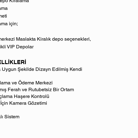
 Depo Kiralama
lama
meti
ma için;
merkezi Maslakta Kiralık depo seçenekleri,
kli VIP Depolar
LLİKLERİ
Uygun Şekilde Dizayn Edilmiş Kendi
alama ve Ödeme Merkezi
ılmış Ferah ve Rutubetsiz Bir Ortam
açlama Haşere Kontrolü
 İçin Kamera Gözetimi
lı Sistem