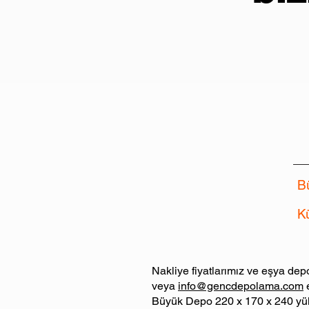
B
K
* Fiyatlarımıza 
Nakliye fiyatlarımız ve eşya depo
veya
info@gencdepolama.com
e
Büyük Depo 220 x 170 x 240 yük