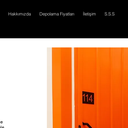
Hakkımızda
Depolama Fiyatları
İletişim
S.S.S
le
mle