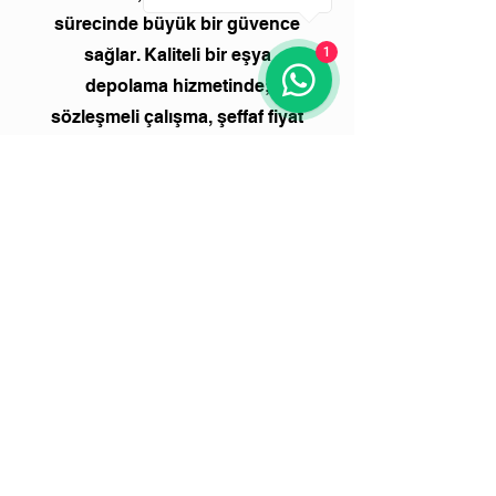
sürecinde büyük bir güvence
sağlar. Kaliteli bir eşya
1
depolama hizmetinde;
sözleşmeli çalışma, şeffaf fiyat
politikası ve resmi
faturalandırma zorunludur.
Faturasız eşya depolama
hizmetleri, şeffaflıktan uzaktır.
Eşya depolama hizmeti alırken,
hızlıca ulaşabileceğiniz bir çağrı
merkezi bulunmalıdır.
3. Profesyonel Nakliye ve
Paketleme Uzmanlığı
Eşya depolama süreci,
eşyaların kapınızdan alındığı an
başlar. Eşyaların depoya