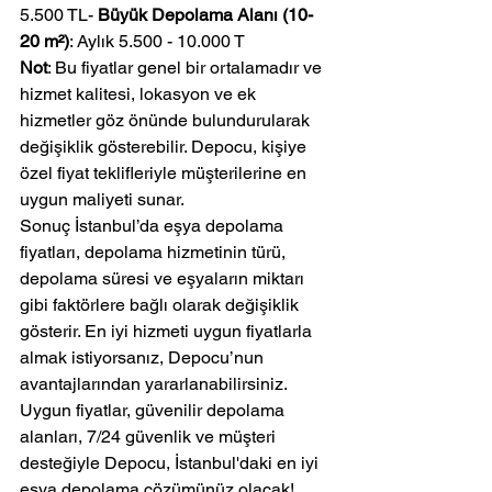
5.500 TL- 
Büyük Depolama Alanı (10-
20 m²)
: Aylık 5.500 - 10.000 T
Not
: Bu fiyatlar genel bir ortalamadır ve 
hizmet kalitesi, lokasyon ve ek 
hizmetler göz önünde bulundurularak 
değişiklik gösterebilir. Depocu, kişiye 
özel fiyat teklifleriyle müşterilerine en 
uygun maliyeti sunar.
Sonuç İstanbul’da eşya depolama 
fiyatları, depolama hizmetinin türü, 
depolama süresi ve eşyaların miktarı 
gibi faktörlere bağlı olarak değişiklik 
gösterir. En iyi hizmeti uygun fiyatlarla 
almak istiyorsanız, Depocu’nun 
avantajlarından yararlanabilirsiniz. 
Uygun fiyatlar, güvenilir depolama 
alanları, 7/24 güvenlik ve müşteri 
desteğiyle Depocu, İstanbul'daki en iyi 
eşya depolama çözümünüz olacak!