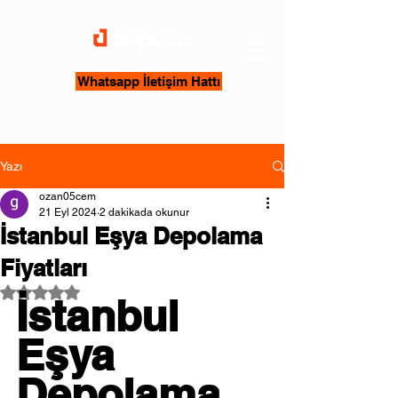
Whatsapp İletişim Hattı
Yazı
ozan05cem
21 Eyl 2024
2 dakikada okunur
İstanbul Eşya Depolama
Fiyatları
5 üzerinden NaN yıldız
İstanbul 
Eşya 
Depolama 