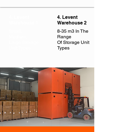
4. Levent
4. Levent
Warehouse 1
Warehouse 2
Small,
8-35 m3 In The
Medium,
Range
Large Storage
Of
Storage Unit
Unit Types
Types