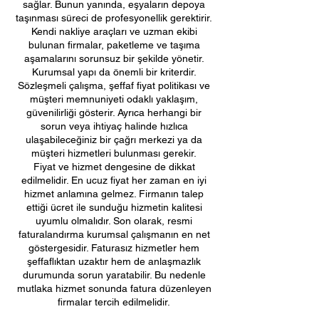
sağlar. Bunun yanında, eşyaların depoya
taşınması süreci de profesyonellik gerektirir.
Kendi nakliye araçları ve uzman ekibi
bulunan firmalar, paketleme ve taşıma
aşamalarını sorunsuz bir şekilde yönetir.
Kurumsal yapı da önemli bir kriterdir.
Sözleşmeli çalışma, şeffaf fiyat politikası ve
müşteri memnuniyeti odaklı yaklaşım,
güvenilirliği gösterir. Ayrıca herhangi bir
sorun veya ihtiyaç halinde hızlıca
ulaşabileceğiniz bir çağrı merkezi ya da
müşteri hizmetleri bulunması gerekir.
Fiyat ve hizmet dengesine de dikkat
edilmelidir. En ucuz fiyat her zaman en iyi
hizmet anlamına gelmez. Firmanın talep
ettiği ücret ile sunduğu hizmetin kalitesi
uyumlu olmalıdır. Son olarak, resmi
faturalandırma kurumsal çalışmanın en net
göstergesidir. Faturasız hizmetler hem
şeffaflıktan uzaktır hem de anlaşmazlık
durumunda sorun yaratabilir. Bu nedenle
mutlaka hizmet sonunda fatura düzenleyen
firmalar tercih edilmelidir.