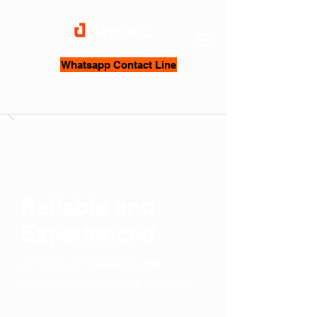
Whatsapp Contact Line
Reliable and
Experienced
22 years of reliability and
experience in storage services