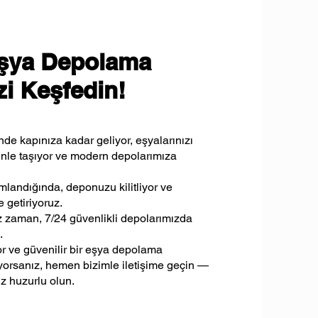
Eşya Depolama
i Keşfedin!
inde kapınıza kadar geliyor, eşyalarınızı
enle taşıyor ve modern depolarımıza
landığında, deponuzu kilitliyor ve
 getiriyoruz.
iz zaman, 7/24 güvenlikli depolarımızda
.
or ve güvenilir bir eşya depolama
yorsanız, hemen bizimle iletişime geçin —
z huzurlu olun.