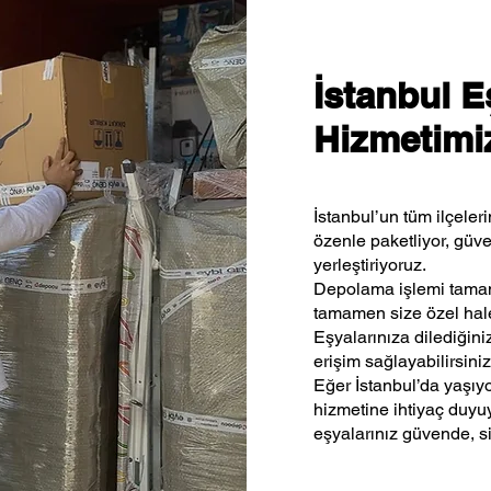
İstanbul 
Hizmetimiz
İstanbul’un tüm ilçeler
özenle paketliyor, güv
yerleştiriyoruz.
Depolama işlemi tamam
tamamen size özel hale
Eşyalarınıza dilediğin
erişim sağlayabilirsiniz
Eğer İstanbul’da yaşıy
hizmetine ihtiyaç duyu
eşyalarınız güvende, si