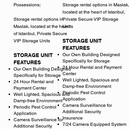
Possessions;
Storage rental options in Maslak
located at the heart of Istanbul,
Storage rental options in
Private Secure VIP Storage
Maslak, located at the heart
Units
of Istanbul, Private Secure
STORAGE UNIT
VIP Storage Units
FEATURES
Our Own Building Designed
STORAGE UNIT
Specifically for Storage
FEATURES
24 Hour Rental and Payment
Our Own Building Designed
Center
Specifically for Storage
Well Lighted, Spacious and
24 Hour Rental and
Damp-free Environment
Payment Center
Periodic Pest Control
Well Lighted, Spacious and
Application
Damp-free Environment
Camera Surveillance for
Periodic Pest Control
Additional Security
Application
Insurance
Camera Surveillance for
7/24 Camera Equipped System
Additional Security