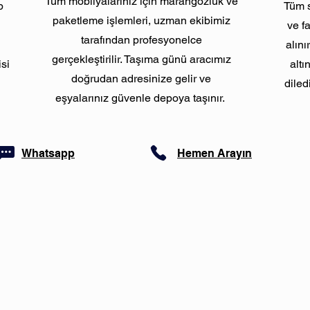
Tüm mobilyalarınız için marangozluk ve
p
Tüm s
paketleme işlemleri, uzman ekibimiz
ve f
tarafından profesyonelce
alını
gerçekleştirilir. Taşıma günü aracımız
isi
alt
doğrudan adresinize gelir ve
diled
eşyalarınız güvenle depoya taşınır.
Whatsapp
Hemen Arayın