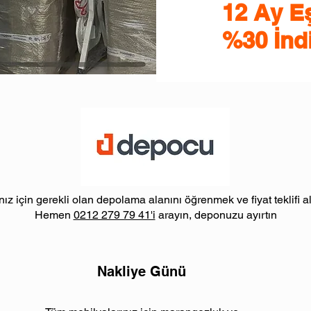
12 Ay E
%30 İnd
nız için gerekli olan depolama alanını öğrenmek ve fiyat teklifi a
Hemen
0212 279 79 41'i
arayın, deponuzu ayırtın
Nakliye Günü