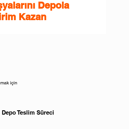
şyalarını Depola
irim Kazan
lmak için
Depo Teslim Süreci