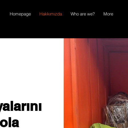
Homepage
Hakkımızda
Who are we?
More
alarını
ola