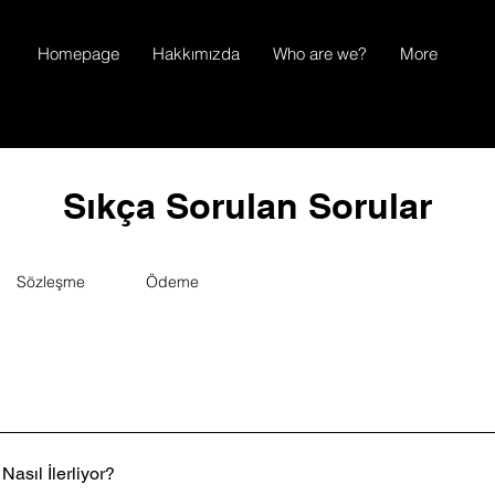
Homepage
Hakkımızda
Who are we?
More
Sıkça Sorulan Sorular
Sözleşme
Ödeme
iye hizmeti veren 2000 yılından bu yana faaliyet gösteren eşya depolam
sıl İlerliyor?