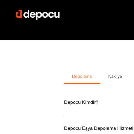
Depolama
Nakliye
Depocu Kimdir?
Ev & Ofis Depolaması ve paketli nakl
Depocu Eşya Depolama Hizmeti Na